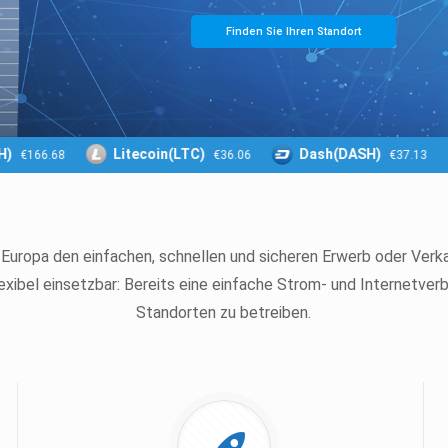
Litecoin(LTC)
Dash(DASH)
€166.68
€36.06
€37.13
uropa den einfachen, schnellen und sicheren Erwerb oder Verkau
exibel einsetzbar: Bereits eine einfache Strom- und Internetver
Standorten zu betreiben.