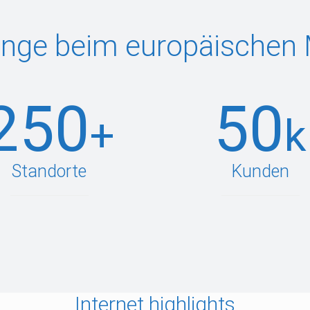
ge beim europäischen 
250
50
+
k
Standorte
Kunden
Internet highlights