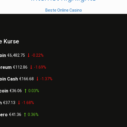
Beste Online Casino
e Kurse
oin
€6,482.75
-0.22%
ereum
€112.86
-1.69%
oin Cash
€166.68
-1.37%
coin
€36.06
0.03%
h
€37.13
-1.68%
ero
€41.36
0.36%