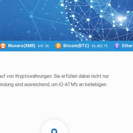
Monero(XMR)
Bitcoin(BTC)
Ethere
€41.36
€6,482.75
f von Kryptowährungen. Sie erfüllen dabei nicht nur
bindung sind ausreichend, um iQ-ATM's an beliebigen