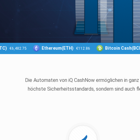
)
Ethereum(ETH)
Bitcoin Cash(BCH)
€6,482.75
€112.86
Die Automaten von iQ CashNow ermöglichen in ganz E
höchste Sicherheitsstandards, sondern sind auch fl